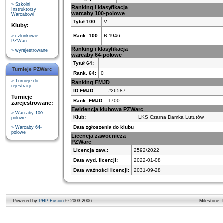
» Szkolni
Ranking i klasyfikacja
Instruktorzy
warcaby 100-polowe
Warcabowi
Tytuł 100:
V
Kluby:
Rank. 100:
B 1946
» członkowie
PZWarc
Ranking i klasyfikacja
» wyrejestrowane
warcaby 64-polowe
Tytuł 64:
Turnieje PZWarc
Rank. 64:
0
» Turnieje do
Ranking FMJD
rejestracji
ID FMJD:
#26587
Turnieje
Rank. FMJD:
1700
zarejestrowane:
Ewidencja klubowa PZWarc
» Warcaby 100-
Klub:
LKS Czarna Damka Lututów
polowe
Data zgłoszenia do klubu
» Warcaby 64-
polowe
Licencja zawodnicza
PZWarc
Licencja zaw.:
2592/2022
Data wyd. licencji:
2022-01-08
Data ważności licencji:
2031-09-28
Powered by
PHP-Fusion
© 2003-2006
Milestone 