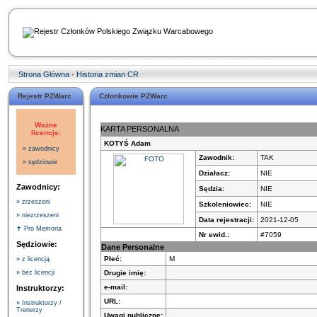
Strona Główna
·
Historia zmian CR
Rejestr PZWarc
Członkowie PZWarc
Ważne
KARTA PERSONALNA
licencje:
KOTYŚ Adam
» zawodnicy
Zawodnik:
TAK
» sędziowie
Działacz:
NIE
Zawodnicy:
Sędzia:
NIE
» zrzeszeni
Szkoleniowiec:
NIE
» niezrzeszeni
Data rejestracji:
2021-12-05
✝ Pro Memoria
Nr ewid.:
#7059
Sędziowie:
Dane Personalne
Płeć:
M
» z licencją
Drugie imię:
» bez licencji
e-mail:
Instruktorzy:
URL:
» Instruktorzy /
Trenerzy
Uwagi publiczne: