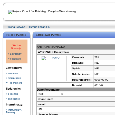
Strona Główna
·
Historia zmian CR
Rejestr PZWarc
Członkowie PZWarc
Ważne
KARTA PERSONALNA
licencje:
WYBRANIEC Mieczysław
» zawodnicy
Zawodnik:
TAK
» sędziowie
Działacz:
NIE
Zawodnicy:
Sędzia:
NIE
» zrzeszeni
Szkoleniowiec:
NIE
» niezrzeszeni
Data rejestracji:
0000-00-00
✝ Pro Memoria
Nr ewid.:
#11047
Sędziowie:
Dane Personalne
Płeć:
K
» z licencją
Drugie imię:
» bez licencji
e-mail:
Instruktorzy:
URL:
» Instruktorzy /
Trenerzy
Uwagi publiczne: