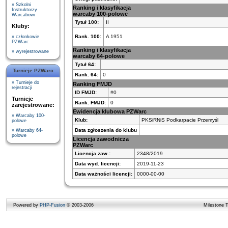
» Szkolni
Ranking i klasyfikacja
Instruktorzy
warcaby 100-polowe
Warcabowi
Tytuł 100:
II
Kluby:
Rank. 100:
A 1951
» członkowie
PZWarc
Ranking i klasyfikacja
» wyrejestrowane
warcaby 64-polowe
Tytuł 64:
Turnieje PZWarc
Rank. 64:
0
» Turnieje do
Ranking FMJD
rejestracji
ID FMJD:
#0
Turnieje
Rank. FMJD:
0
zarejestrowane:
Ewidencja klubowa PZWarc
» Warcaby 100-
Klub:
PKSiRNiS Podkarpacie Przemyśl
polowe
Data zgłoszenia do klubu
» Warcaby 64-
polowe
Licencja zawodnicza
PZWarc
Licencja zaw.:
2348/2019
Data wyd. licencji:
2019-11-23
Data ważności licencji:
0000-00-00
Powered by
PHP-Fusion
© 2003-2006
Milestone 