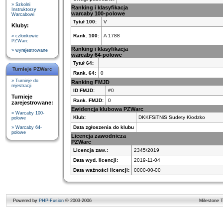
» Szkolni
Ranking i klasyfikacja
Instruktorzy
warcaby 100-polowe
Warcabowi
Tytuł 100:
V
Kluby:
Rank. 100:
A 1788
» członkowie
PZWarc
Ranking i klasyfikacja
» wyrejestrowane
warcaby 64-polowe
Tytuł 64:
Turnieje PZWarc
Rank. 64:
0
» Turnieje do
Ranking FMJD
rejestracji
ID FMJD:
#0
Turnieje
Rank. FMJD:
0
zarejestrowane:
Ewidencja klubowa PZWarc
» Warcaby 100-
Klub:
DKKFSiTNiS Sudety Kłodzko
polowe
Data zgłoszenia do klubu
» Warcaby 64-
polowe
Licencja zawodnicza
PZWarc
Licencja zaw.:
2345/2019
Data wyd. licencji:
2019-11-04
Data ważności licencji:
0000-00-00
Powered by
PHP-Fusion
© 2003-2006
Milestone 