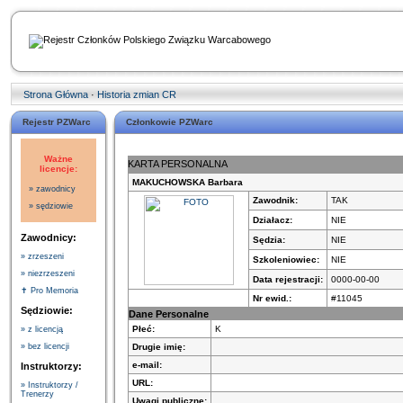
Strona Główna
·
Historia zmian CR
Rejestr PZWarc
Członkowie PZWarc
Ważne
KARTA PERSONALNA
licencje:
MAKUCHOWSKA Barbara
» zawodnicy
Zawodnik:
TAK
» sędziowie
Działacz:
NIE
Zawodnicy:
Sędzia:
NIE
» zrzeszeni
Szkoleniowiec:
NIE
» niezrzeszeni
Data rejestracji:
0000-00-00
✝ Pro Memoria
Nr ewid.:
#11045
Sędziowie:
Dane Personalne
Płeć:
K
» z licencją
Drugie imię:
» bez licencji
e-mail:
Instruktorzy:
URL:
» Instruktorzy /
Trenerzy
Uwagi publiczne: