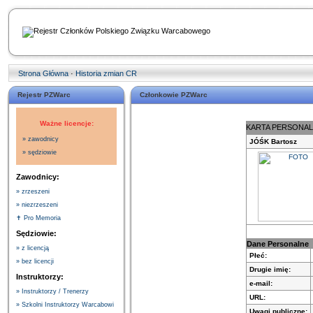
Strona Główna
·
Historia zmian CR
Rejestr PZWarc
Członkowie PZWarc
Ważne licencje:
KARTA PERSONA
» zawodnicy
JÓŚK Bartosz
» sędziowie
Zawodnicy:
» zrzeszeni
» niezrzeszeni
✝ Pro Memoria
Sędziowie:
Dane Personalne
» z licencją
Płeć:
» bez licencji
Drugie imię:
Instruktorzy:
e-mail:
» Instruktorzy / Trenerzy
URL:
» Szkolni Instruktorzy Warcabowi
Uwagi publiczne: