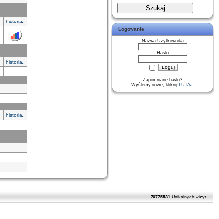
historia..
Logowanie
Nazwa Użytkownika
Hasło
historia..
Zapomniane hasło?
Wyślemy nowe, kliknij
TUTAJ
.
historia..
70775531
Unikalnych wizyt