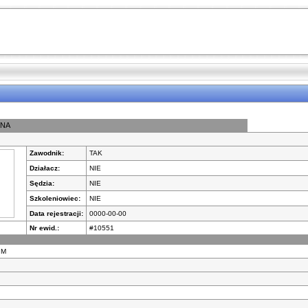
LNA
Zawodnik:
TAK
Działacz:
NIE
Sędzia:
NIE
Szkoleniowiec:
NIE
Data rejestracji:
0000-00-00
Nr ewid.:
#10551
M