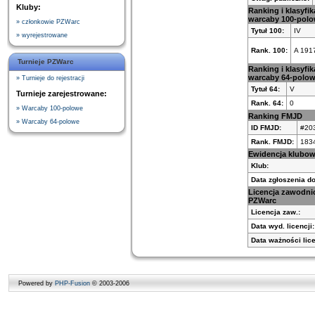
Kluby:
Ranking i klasyfik
warcaby 100-pol
» członkowie PZWarc
Tytuł 100:
IV
» wyrejestrowane
Rank. 100:
A 191
Turnieje PZWarc
Ranking i klasyfik
warcaby 64-polo
» Turnieje do rejestracji
Tytuł 64:
V
Turnieje zarejestrowane:
Rank. 64:
0
» Warcaby 100-polowe
Ranking FMJD
» Warcaby 64-polowe
ID FMJD:
#20
Rank. FMJD:
183
Ewidencja klubo
Klub:
Data zgłoszenia do
Licencja zawodni
PZWarc
Licencja zaw.:
Data wyd. licencji:
Data ważności lice
Powered by
PHP-Fusion
© 2003-2006