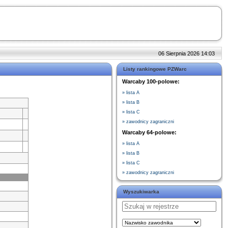
06 Sierpnia 2026 14:03
Listy rankingowe PZWarc
Warcaby 100-polowe:
» lista A
» lista B
» lista C
» zawodnicy zagraniczni
Warcaby 64-polowe:
» lista A
» lista B
» lista C
» zawodnicy zagraniczni
Wyszukiwarka