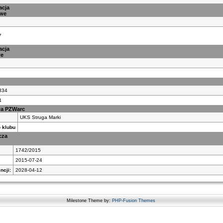
acja
owe
7
acja
we
334
4
wa PZWarc
UKS Struga Marki
 klubu
cza
1742/2015
2015-07-24
ncji:
2028-04-12
Milestone Theme by:
PHP-Fusion Themes