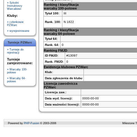
» Szkolni
Ranking i klasyfikacja
Instruktorzy
warcaby 100-polowe
Warcabowi
Tytuł 100:
III
Kluby:
Rank. 100:
N 1822
» członkowie
PZWarc
Ranking i klasyfikacja
» wyrejestrowane
warcaby 64-polowe
Tytuł 64:
Turnieje PZWarc
Rank. 64:
0
» Turnieje do
Ranking FMJD
rejestracji
ID FMJD:
#13097
Turnieje
Rank. FMJD:
0
zarejestrowane:
Ewidencja klubowa PZWarc
» Warcaby 100-
Klub:
polowe
Data zgłoszenia do klubu
» Warcaby 64-
polowe
Licencja zawodnicza
PZWarc
Licencja zaw.:
Data wyd. licencji:
0000-00-00
Data ważności licencji:
0000-00-00
Powered by
PHP-Fusion
© 2003-2006
Milestone 