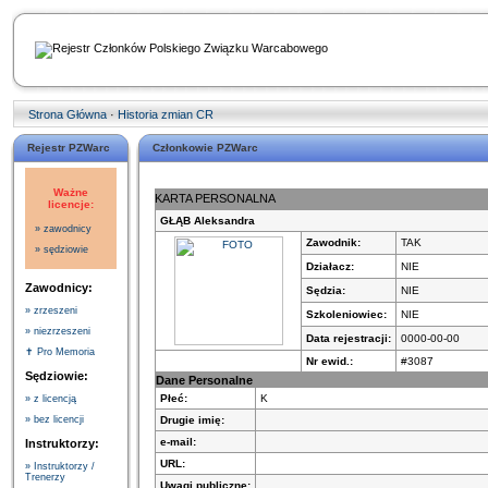
Strona Główna
·
Historia zmian CR
Rejestr PZWarc
Członkowie PZWarc
Ważne
KARTA PERSONALNA
licencje:
GŁĄB Aleksandra
» zawodnicy
Zawodnik:
TAK
» sędziowie
Działacz:
NIE
Zawodnicy:
Sędzia:
NIE
» zrzeszeni
Szkoleniowiec:
NIE
» niezrzeszeni
Data rejestracji:
0000-00-00
✝ Pro Memoria
Nr ewid.:
#3087
Sędziowie:
Dane Personalne
Płeć:
K
» z licencją
Drugie imię:
» bez licencji
e-mail:
Instruktorzy:
URL:
» Instruktorzy /
Trenerzy
Uwagi publiczne: