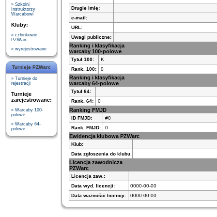
» Szkolni
Drugie imię:
Instruktorzy
Warcabowi
e-mail:
Kluby:
URL:
» członkowie
Uwagi publiczne:
PZWarc
Ranking i klasyfikacja
» wyrejestrowane
warcaby 100-polowe
Tytuł 100:
K
Turnieje PZWarc
Rank. 100:
0
Ranking i klasyfikacja
» Turnieje do
warcaby 64-polowe
rejestracji
Tytuł 64:
Turnieje
zarejestrowane:
Rank. 64:
0
Ranking FMJD
» Warcaby 100-
polowe
ID FMJD:
#0
» Warcaby 64-
Rank. FMJD:
0
polowe
Ewidencja klubowa PZWarc
Klub:
Data zgłoszenia do klubu
Licencja zawodnicza
PZWarc
Licencja zaw.:
Data wyd. licencji:
0000-00-00
Data ważności licencji:
0000-00-00