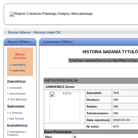
Strona Główna
·
Historia zmian CR
Rejestr PZWarc
Członkowie PZWarc
HISTORIA NADANIA TYTUŁ
Ważne
licencje:
Tytuł
Data nadania
Nazwa turnieju
Miejsce
Data
» zawodnicy
» sędziowie
KARTA PERSONALNA
Zawodnicy:
JANKIEWICZ Zenon
» zrzeszeni
Zawodnik:
TAK
» niezrzeszeni
Działacz:
NIE
✝ Pro Memoria
Sędziowie:
Sędzia:
NIE
» z licencją
Szkoleniowiec:
NIE
» bez licencji
Data rejestracji:
0000-00-00
Instruktorzy:
Nr ewid.:
#15
Dane Personalne
» Instruktorzy /
Trenerzy
Płeć:
M