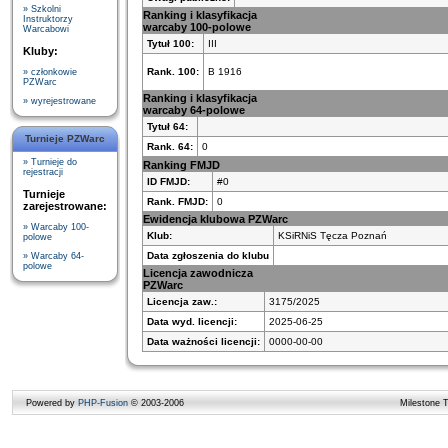
» Szkolni
Ranking i klasyfikacja
Instruktorzy
warcaby 100-polowe
Warcabowi
Tytuł 100:
III
Kluby:
Rank. 100:
B 1916
» członkowie
PZWarc
Ranking i klasyfikacja
» wyrejestrowane
warcaby 64-polowe
Tytuł 64:
Turnieje PZWarc
Rank. 64:
0
» Turnieje do
Ranking FMJD
rejestracji
ID FMJD:
#0
Turnieje
Rank. FMJD:
0
zarejestrowane:
Ewidencja klubowa PZWarc
» Warcaby 100-
Klub:
KSiRNiS Tęcza Poznań
polowe
Data zgłoszenia do klubu
» Warcaby 64-
polowe
Licencja zawodnicza
PZWarc
Licencja zaw.:
3175/2025
Data wyd. licencji:
2025-06-25
Data ważności licencji:
0000-00-00
Powered by
PHP-Fusion
© 2003-2006
Milestone 