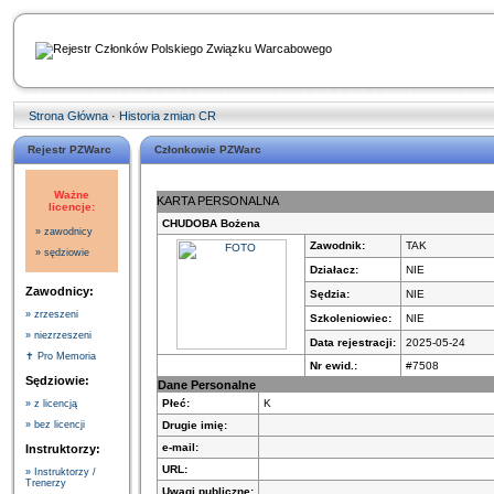
Strona Główna
·
Historia zmian CR
Rejestr PZWarc
Członkowie PZWarc
Ważne
KARTA PERSONALNA
licencje:
CHUDOBA Bożena
» zawodnicy
Zawodnik:
TAK
» sędziowie
Działacz:
NIE
Zawodnicy:
Sędzia:
NIE
» zrzeszeni
Szkoleniowiec:
NIE
» niezrzeszeni
Data rejestracji:
2025-05-24
✝ Pro Memoria
Nr ewid.:
#7508
Sędziowie:
Dane Personalne
Płeć:
K
» z licencją
Drugie imię:
» bez licencji
e-mail:
Instruktorzy:
URL:
» Instruktorzy /
Trenerzy
Uwagi publiczne: