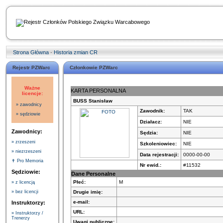
Strona Główna
·
Historia zmian CR
Rejestr PZWarc
Członkowie PZWarc
Ważne
KARTA PERSONALNA
licencje:
BUSS Stanisław
» zawodnicy
Zawodnik:
TAK
» sędziowie
Działacz:
NIE
Zawodnicy:
Sędzia:
NIE
» zrzeszeni
Szkoleniowiec:
NIE
» niezrzeszeni
Data rejestracji:
0000-00-00
✝ Pro Memoria
Nr ewid.:
#11532
Sędziowie:
Dane Personalne
Płeć:
M
» z licencją
Drugie imię:
» bez licencji
e-mail:
Instruktorzy:
URL:
» Instruktorzy /
Trenerzy
Uwagi publiczne: