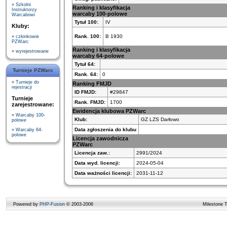
» Szkolni
Ranking i klasyfikacja
Instruktorzy
warcaby 100-polowe
Warcabowi
Tytuł 100:
IV
Kluby:
Rank. 100:
B 1930
» członkowie
PZWarc
Ranking i klasyfikacja
» wyrejestrowane
warcaby 64-polowe
Tytuł 64:
Turnieje PZWarc
Rank. 64:
0
» Turnieje do
Ranking FMJD
rejestracji
ID FMJD:
#29847
Turnieje
Rank. FMJD:
1700
zarejestrowane:
Ewidencja klubowa PZWarc
» Warcaby 100-
Klub:
GZ LZS Darłowo
polowe
Data zgłoszenia do klubu
» Warcaby 64-
polowe
Licencja zawodnicza
PZWarc
Licencja zaw.:
2991/2024
Data wyd. licencji:
2024-05-04
Data ważności licencji:
2031-11-12
Powered by
PHP-Fusion
© 2003-2006
Milestone 