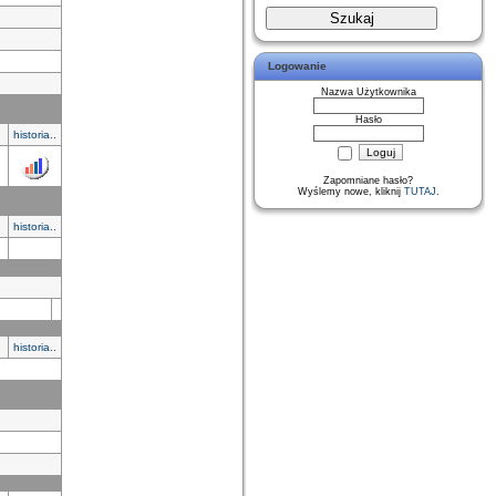
Logowanie
Nazwa Użytkownika
Hasło
historia..
Zapomniane hasło?
Wyślemy nowe, kliknij
TUTAJ
.
historia..
historia..