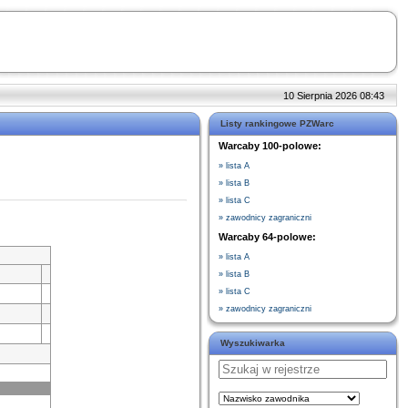
10 Sierpnia 2026 08:43
Listy rankingowe PZWarc
Warcaby 100-polowe:
» lista A
» lista B
» lista C
» zawodnicy zagraniczni
Warcaby 64-polowe:
» lista A
» lista B
» lista C
» zawodnicy zagraniczni
Wyszukiwarka