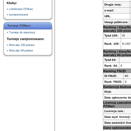
Kluby:
Drugie imię:
» członkowie PZWarc
e-mail:
» wyrejestrowane
URL:
Uwagi publiczne:
Turnieje PZWarc
Ranking i klasyfik
warcaby 100-pol
» Turnieje do rejestracji
Tytuł 100:
III
Turnieje zarejestrowane:
Rank. 100:
N 192
» Warcaby 100-polowe
» Warcaby 64-polowe
Ranking i klasyfik
warcaby 64-polo
Tytuł 64:
Rank. 64:
0
Ranking FMJD
ID FMJD:
#0
Rank. FMJD:
0
Ewidencja klubo
Klub:
Data zgłoszenia do
Licencja zawodni
PZWarc
Licencja zaw.:
Data wyd. licencji:
Data ważności lice
Dane sędziowskie