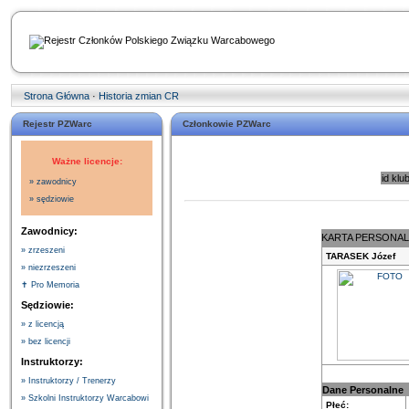
Strona Główna
·
Historia zmian CR
Rejestr PZWarc
Członkowie PZWarc
Ważne licencje:
id klu
» zawodnicy
» sędziowie
Zawodnicy:
KARTA PERSONA
» zrzeszeni
TARASEK Józef
» niezrzeszeni
✝ Pro Memoria
Sędziowie:
» z licencją
» bez licencji
Instruktorzy:
» Instruktorzy / Trenerzy
Dane Personalne
» Szkolni Instruktorzy Warcabowi
Płeć: