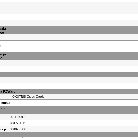
acja
owe
7
acja
we
wa PZWarc
OKSTNiS Cross Opole
 klubu
cza
0011/2007
2007-01-15
ncji:
0000-00-00