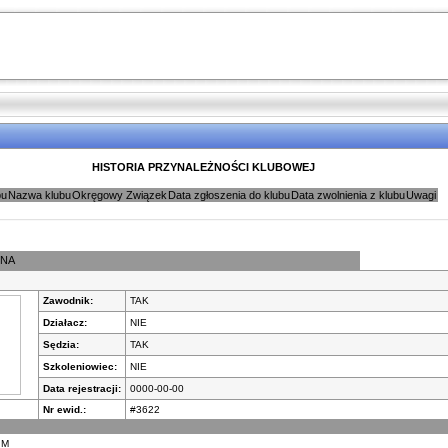
HISTORIA PRZYNALEŻNOŚCI KLUBOWEJ
bu
Nazwa klubu
Okręgowy Związek
Data zgłoszenia do klubu
Data zwolnienia z klubu
Uwagi
LNA
Zawodnik:
TAK
Działacz:
NIE
Sędzia:
TAK
Szkoleniowiec:
NIE
Data rejestracji:
0000-00-00
Nr ewid.:
#3622
M