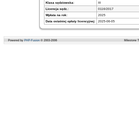
Klasa sędziowska:
III
Licencja sędz.:
0116/2017
Wpłata na rok:
2025
Data ostatniej opłaty licencyjnej:
2025-06-05
Powered by
PHP-Fusion
© 2003-2006
Milestone 