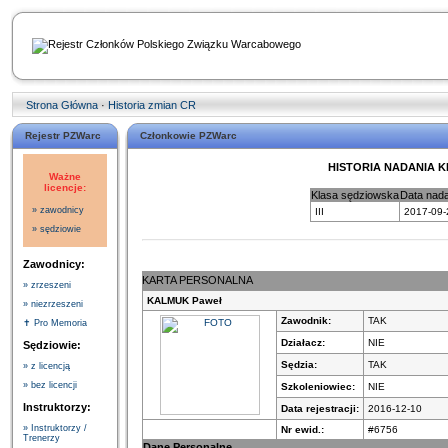
Strona Główna
·
Historia zmian CR
Rejestr PZWarc
Członkowie PZWarc
HISTORIA NADANIA 
Ważne
licencje:
Klasa sędziowska
Data nada
» zawodnicy
III
2017-09-
» sędziowie
Zawodnicy:
KARTA PERSONALNA
» zrzeszeni
KALMUK Paweł
» niezrzeszeni
Zawodnik:
TAK
✝ Pro Memoria
Działacz:
NIE
Sędziowie:
Sędzia:
TAK
» z licencją
» bez licencji
Szkoleniowiec:
NIE
Instruktorzy:
Data rejestracji:
2016-12-10
» Instruktorzy /
Nr ewid.:
#6756
Trenerzy
Dane Personalne