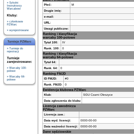
» Szkolni
Płeć:
M
Instruktorzy
Warcabowi
Drugie imię:
Kluby:
e-mail:
» członkowie
URL:
PZWarc
Uwagi publiczne:
» wyrejestrowane
Ranking i klasyfikacja
warcaby 100-polowe
Turnieje PZWarc
Tytuł 100:
IV
Rank. 100:
0
» Turnieje do
rejestracji
Ranking i klasyfikacja
warcaby 64-polowe
Turnieje
zarejestrowane:
Tytuł 64:
Rank. 64:
0
» Warcaby 100-
polowe
Ranking FMJD
» Warcaby 64-
ID FMJD:
#0
polowe
Rank. FMJD:
0
Ewidencja klubowa PZWarc
Klub:
SGU Czarni Oleszyce
Data zgłoszenia do klubu
Licencja zawodnicza
PZWarc
Licencja zaw.:
Data wyd. licencji:
0000-00-00
Data ważności licencji:
0000-00-00
Dane sędziowskie