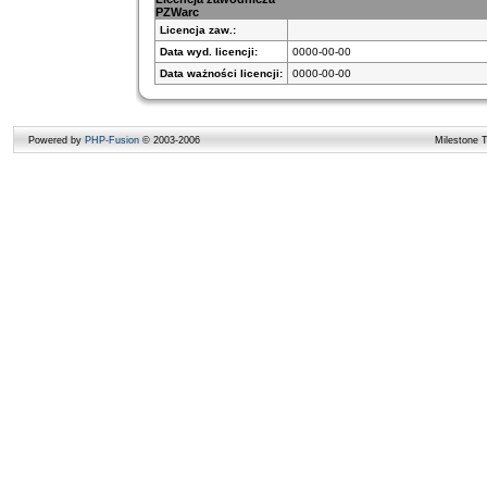
PZWarc
Licencja zaw.:
Data wyd. licencji:
0000-00-00
Data ważności licencji:
0000-00-00
Powered by
PHP-Fusion
© 2003-2006
Milestone 