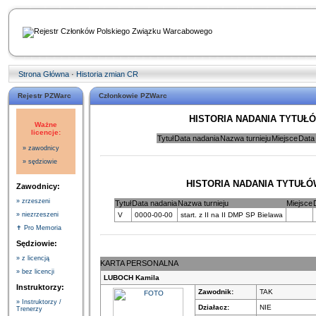
Strona Główna
·
Historia zmian CR
Rejestr PZWarc
Członkowie PZWarc
HISTORIA NADANIA TYTUŁ
Ważne
licencje:
Tytuł
Data nadania
Nazwa turnieju
Miejsce
Data
» zawodnicy
» sędziowie
HISTORIA NADANIA TYTUŁÓ
Zawodnicy:
» zrzeszeni
Tytuł
Data nadania
Nazwa turnieju
Miejsce
V
0000-00-00
start. z II na II DMP SP Bielawa
» niezrzeszeni
✝ Pro Memoria
Sędziowie:
» z licencją
KARTA PERSONALNA
» bez licencji
LUBOCH Kamila
Instruktorzy:
Zawodnik:
TAK
» Instruktorzy /
Działacz:
NIE
Trenerzy