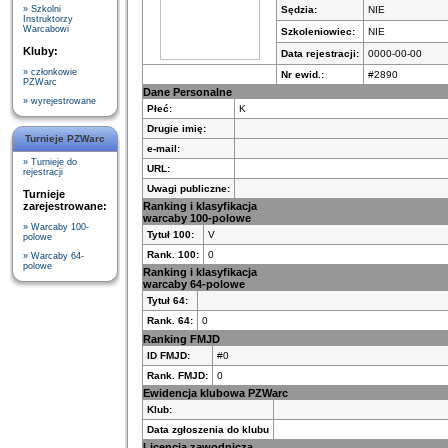
Sędzia:
NIE
» Szkolni
Instruktorzy
Warcabowi
Szkoleniowiec:
NIE
Kluby:
Data rejestracji:
0000-00-00
» członkowie
Nr ewid.:
#2890
PZWarc
Dane Personalne
» wyrejestrowane
Płeć:
K
Drugie imię:
Turnieje PZWarc
e-mail:
» Turnieje do
URL:
rejestracji
Uwagi publiczne:
Turnieje
zarejestrowane:
Ranking i klasyfikacja
warcaby 100-polowe
» Warcaby 100-
Tytuł 100:
V
polowe
Rank. 100:
0
» Warcaby 64-
polowe
Ranking i klasyfikacja
warcaby 64-polowe
Tytuł 64:
Rank. 64:
0
Ranking FMJD
ID FMJD:
#0
Rank. FMJD:
0
Ewidencja klubowa PZWarc
Klub:
Data zgłoszenia do klubu
Licencja zawodnicza